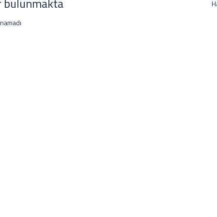
r bulunmakta
H
unamadı