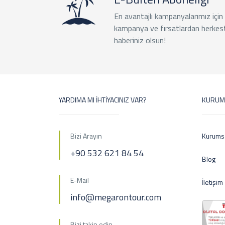
En avantajlı kampanyalarımız için
kampanya ve fırsatlardan herkes
haberiniz olsun!
YARDIMA MI İHTİYACINIZ VAR?
KURUM
Bizi Arayın
Kurums
+90 532 621 84 54
Blog
E-Mail
İletişim
info@megarontour.com
Bizi takip edin