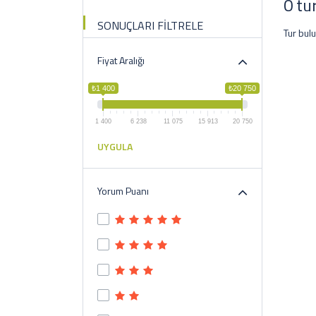
0 tu
SONUÇLARI FİLTRELE
Tur bul
Fiyat Aralığı
₺1 400
₺20 750
1 400
6 238
11 075
15 913
20 750
UYGULA
Yorum Puanı