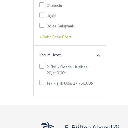
Otobüslü
Uçaklı
Bölge Buluşmalı
+ Daha Fazla Gör
Katılım Ücreti
2 Kişilik Odada - Kişibaşı:
20,750,00₺
Tek Kişilik Oda: 27,750,00₺
E-Bülten Aboneliği